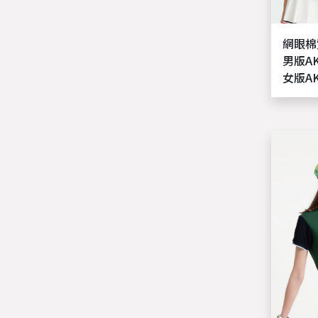
網眼棉
男版AK
女版AK