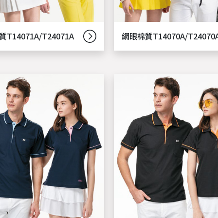
T14071A/T24071A
網眼棉質T14070A/T24070