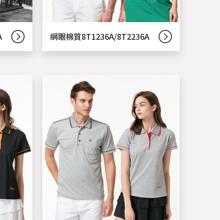
A
網眼棉質8T1236A/8T2236A