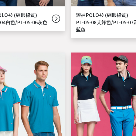
LO衫 (網眼棉質)
短袖POLO衫 (網眼棉質)
-04白色/PL-05-06灰色
PL-05-08艾綠色/PL-05-0
藍色