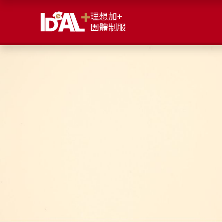
理想加+
團體制服