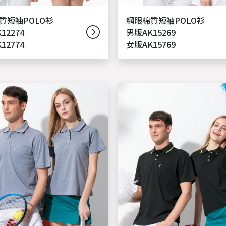
質短袖POLO衫
網眼棉質短袖POLO衫
12274
男版AK15269
12774
女版AK15769