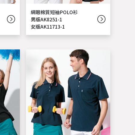
網眼棉質短袖POLO衫
男版AK8251-1
女版AK11713-1