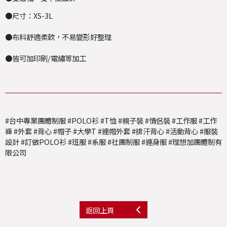
●尺寸：XS-3L
●布料舒適柔軟，不易變形好整理
●皆可加印刷/電繡等加工
#台中專業團體制服 #POLO衫 #T恤 #親子裝 #情侶裝 #工作服 #工作
褲 #外套 #背心 #帽子 #大學T #連帽外套 #排汗背心 #活動背心 #服裝
設計 #訂做POLO衫 #班服 #系服 #社團制服 #連身服 #理想加團體制有
限公司
返回上頁