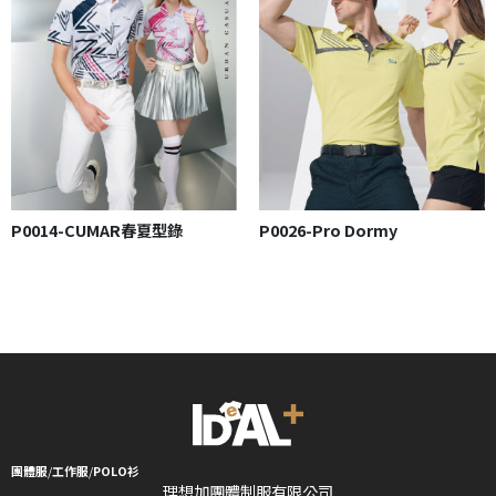
P0014-CUMAR春夏型錄
P0026-Pro Dormy
團體服
/
工作服
/
POLO衫
理想加團體制服有限公司