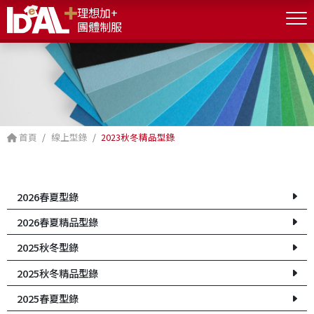
理想加+
團體制服
首頁
線上型錄
2023秋冬精品型錄
2026春夏型錄
2026春夏精品型錄
2025秋冬型錄
2025秋冬精品型錄
2025春夏型錄