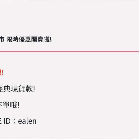
市 限時優惠開賣啦!
!
經典現貨款!
下單哦!
ID：ealen