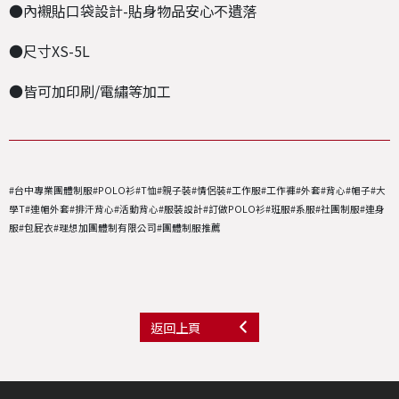
●內襯貼口袋設計-貼身物品安心不遺落
●尺寸XS-5L
●皆可加印刷/電繡等加工
#台中專業團體制服#POLO衫#T恤#親子裝#情侶裝#工作服#工作褲#外套#背心#帽子#大
學T#連帽外套#排汗背心#活動背心#服裝設計#訂做POLO衫#班服#系服#社團制服#連身
服#包屁衣#理想加團體制有限公司#團體制服推薦
返回上頁