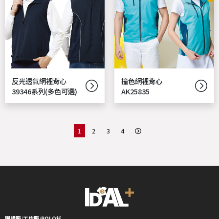
反光透氣網裡背心
撞色網裡背心
39346系列(多色可選)
AK25835
1
2
3
4
團體服
/
工作服
/
POLO衫