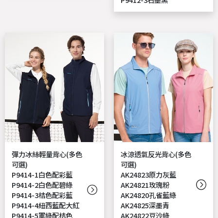
彈力冰絲輕量背心(多色
冰涼透氣反光背心(多色
可選)
可選)
P9414-1白色配彩藍
AK24823原力灰藍
P9414-2白色配碧綠
AK24821玫瑰粉
P9414-3桔色配彩藍
AK24820孔雀藍綠
P9414-4紐西藍配大紅
AK24825深墨青
P9414-5軍綠配桔色
AK24822豆沙綠