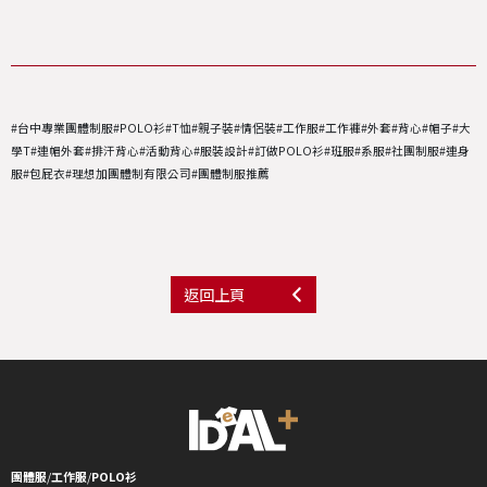
#台中專業團體制服#POLO衫#T恤#親子裝#情侶裝#工作服#工作褲#外套#背心#帽子#大
學T#連帽外套#排汗背心#活動背心#服裝設計#訂做POLO衫#班服#系服#社團制服#連身
服#包屁衣#理想加團體制有限公司#團體制服推薦
返回上頁
團體服
/
工作服
/
POLO衫