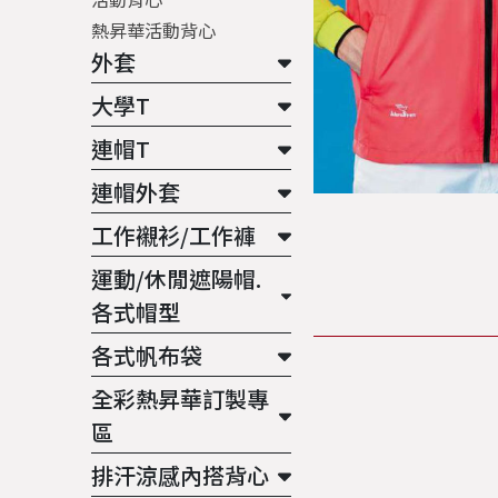
熱昇華活動背心
外套
大學T
連帽T
連帽外套
工作襯衫/工作褲
運動/休閒遮陽帽.
各式帽型
各式帆布袋
全彩熱昇華訂製專
區
排汗涼感內搭背心