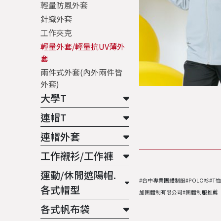
輕量防風外套
針織外套
工作夾克
輕量外套/輕量抗UV薄外
套
兩件式外套(內外兩件皆
外套)
大學T
連帽T
連帽外套
工作襯衫/工作褲
運動/休閒遮陽帽.
#台中專業團體制服#POLO衫#T
各式帽型
加團體制有限公司#團體制服推薦
各式帆布袋