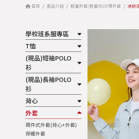
首頁
產品介紹
輕量外套/輕量抗UV薄外套
冰紗凉
學校班系服專區
T恤
(現品)短袖POLO
衫
(現品)長袖POLO
衫
背心
外套
兩件式外套(背心+外套)
保暖外套