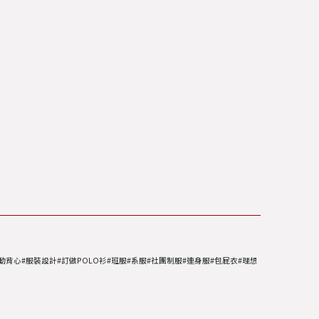
活動背心#服裝設計#訂做POLO衫#班服#系服#社團制服#連身服#包屁衣#理想