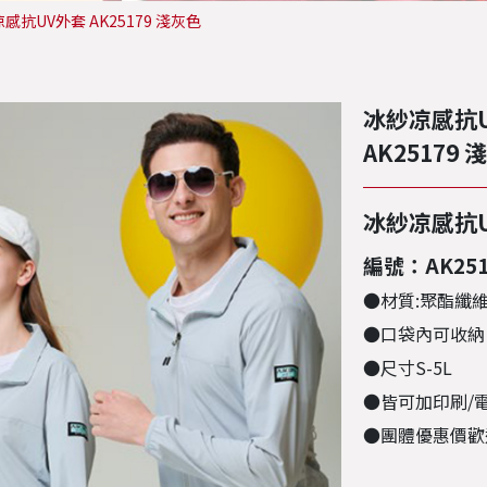
感抗UV外套 AK25179 淺灰色
冰紗凉感抗
AK25179 
冰紗凉感抗
編號：AK25
●材質:聚酯纖維
●口袋內可收納
●尺寸S-5L
●皆可加印刷/
●團體優惠價歡迎