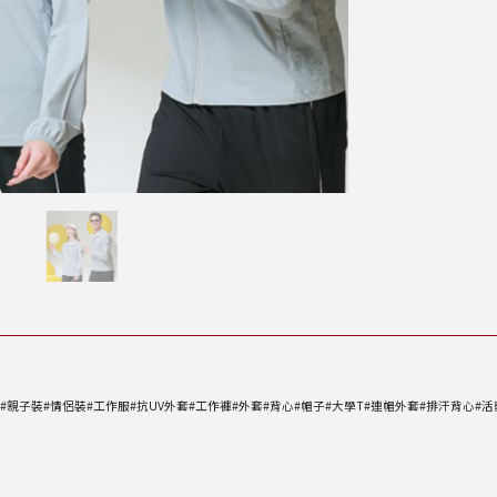
恤#親子裝#情侶裝#工作服#抗UV外套#工作褲#外套#背心#帽子#大學T#連帽外套#排汗背心#