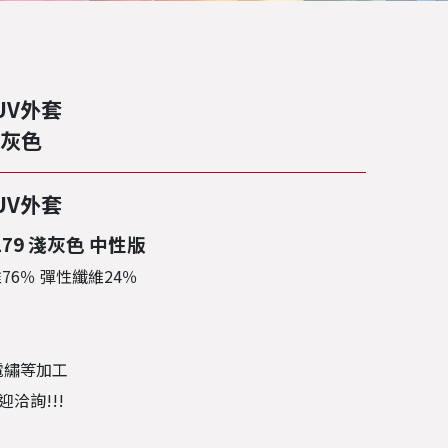
UV外套
淺灰色
UV外套
179 淺灰色 中性版
76％ 彈性纖維24％
電繡等加工
洽詢!!!