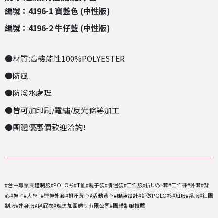
編號：4196-1 寶藍色 (中性版)
編號：4196-2 牛仔藍 (中性版)
●材質:高機能性100%POLYESTER
●防風
●防潑水處理
●皆可加印刷/電繡/反光條等加工
●團體優惠價歡迎洽詢!
#台中專業團體制服#POLO衫#T恤#親子裝#情侶裝#工作服#抗UV外套#工作褲#外套#背
心#帽子#大學T#連帽外套#排汗背心#活動背心#服裝設計#訂做POLO衫#班服#系服#社團
制服#連身服#包屁衣#理想加團體制有限公司#團體制服推薦