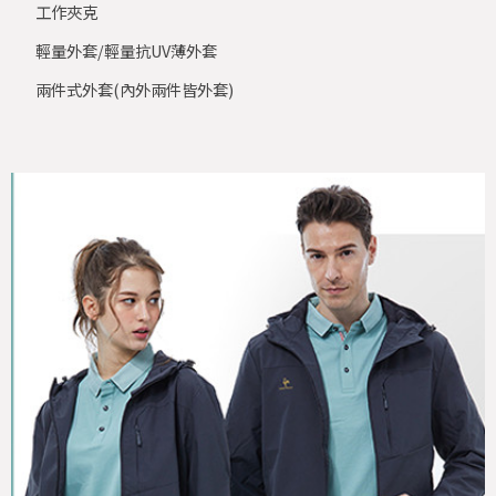
工作夾克
輕量外套/輕量抗UV薄外套
兩件式外套(內外兩件皆外套)