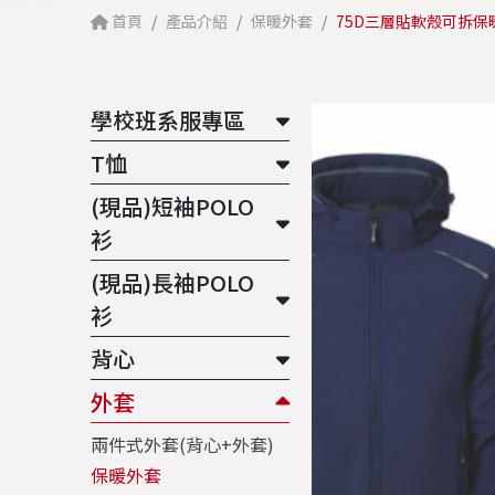
首頁
產品介紹
保暖外套
75D三層貼軟殼可拆保暖
學校班系服專區
T恤
(現品)短袖POLO
衫
(現品)長袖POLO
衫
背心
外套
兩件式外套(背心+外套)
保暖外套