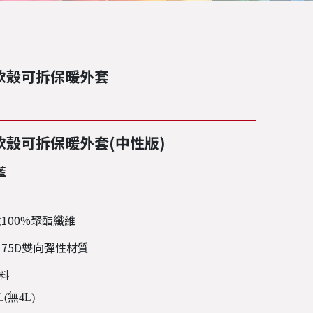
貼軟殼可拆保暖外套
軟殼可拆保暖外套(中性版)
藍
100%聚酯纖維
，
75D雙向彈性材質
料
(無4L)