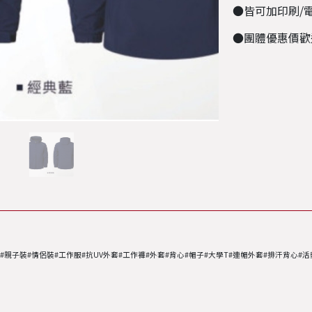
●皆可加印刷/
●團體優惠價歡
恤#親子裝#情侶裝#工作服#抗UV外套#工作褲#外套#背心#帽子#大學T#連帽外套#排汗背心#