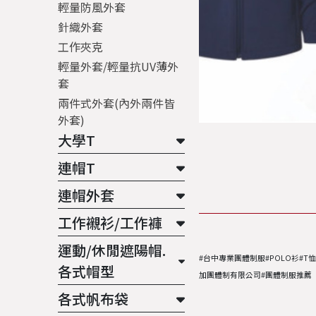
輕量防風外套
針織外套
工作夾克
輕量外套/輕量抗UV薄外
套
兩件式外套(內外兩件皆
外套)
大學T
連帽T
連帽外套
工作襯衫/工作褲
運動/休閒遮陽帽.
#台中專業團體制服#POLO衫#T
各式帽型
加團體制有限公司#團體制服推薦
各式帆布袋