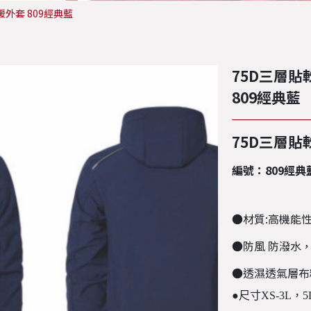
外套 809經典藍
75D三層
809經典藍
75D三層貼
編號：809經典
●材質:高機能性
●
防風 防潑水
●
透濕透氣層布
●尺寸XS-3L，5L