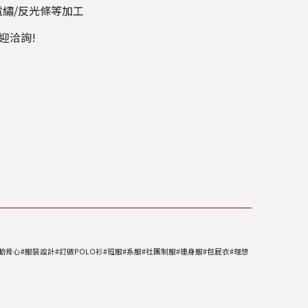
電繡/反光條等加工
迎洽詢!
活動背心#服裝設計#訂做POLO衫#班服#系服#社團制服#連身服#包屁衣#理想