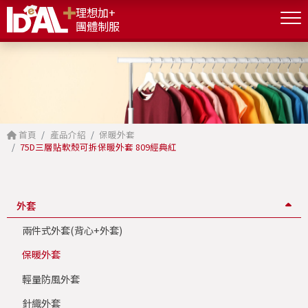
理想加+
團體制服
首頁
產品介紹
保暖外套
75D三層貼軟殼可拆保暖外套 809經典紅
外套
兩件式外套(背心+外套)
保暖外套
輕量防風外套
針織外套