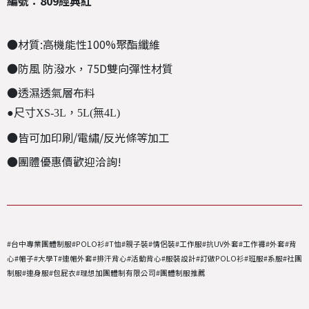
編號：809經典紅
●材質:高機能性100%聚酯纖維
●
防風 防潑水，
75D雙向彈性材質
●
透濕透氣層布料
●尺寸XS-3L，5L(無4L)
●皆可加印刷/電繡/反光條等加工
●團體優惠價歡迎洽詢!
#台中專業團體制服#POLO衫#T恤#親子裝#情侶裝#工作服#抗UV外套#工作褲#外套#背
心#帽子#大學T#連帽外套#排汗背心#活動背心#服裝設計#訂做POLO衫#班服#系服#社團
制服#連身服#包屁衣#理想加團體制有限公司#團體制服推薦