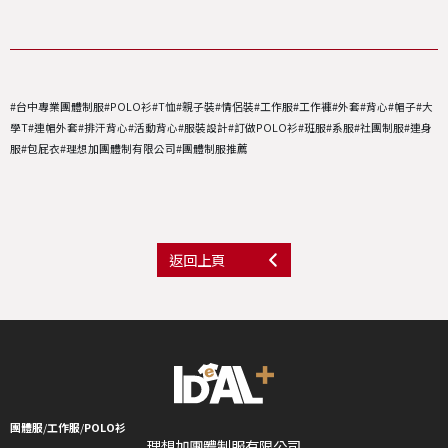
#台中專業團體制服#POLO衫#T恤#親子裝#情侶裝#工作服#工作褲#外套#背心#帽子#大
學T#連帽外套#排汗背心#活動背心#服裝設計#訂做POLO衫#班服#系服#社團制服#連身
服#包屁衣#理想加團體制有限公司#團體制服推薦
返回上頁
團體服
/
工作服
/
POLO衫
理想加團體制服有限公司