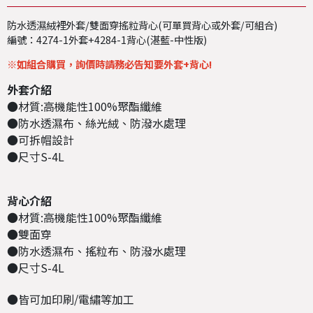
防水透濕絨裡外套/雙面穿搖粒背心(可單買背心或外套/可組合)
編號：4274-1外套+4284-1背心(湛藍-中性版)
※如組合購買，詢價時請務必告知要外套+背心!
外套
介紹
●材質:高機能性100%聚酯纖維
●防水透濕布、絲光絨
、
防潑水處理
●可拆帽設計
●尺寸S-4L
背心介紹
●材質:高機能性100%聚酯纖維
●雙面穿
●防水透濕布、搖粒布
、
防潑水處理
●尺寸S-4L
●皆可加印刷/電繡等加工