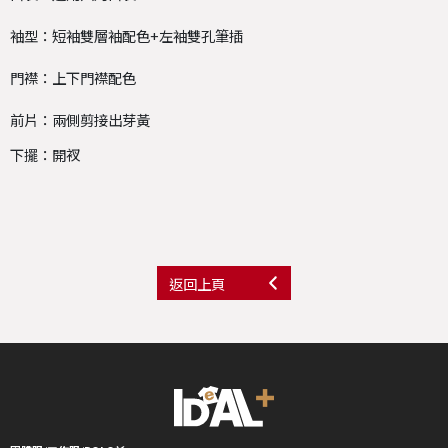
袖型：短袖雙層袖配色+左袖雙孔筆插
門襟：上下門襟配色
前片：兩側剪接出芽黃
下擺：開衩
返回上頁