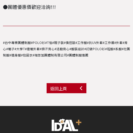
●團體優惠價歡迎洽詢!!!
#台中專業團體制服#POLO衫#T恤#親子裝#情侶裝#工作服#抗UV外套#工作褲#外套#背
心#帽子#大學T#連帽外套#排汗背心#活動背心#服裝設計#訂做POLO衫#班服#系服#社團
制服#連身服#包屁衣#理想加團體制有限公司#團體制服推薦
返回上頁