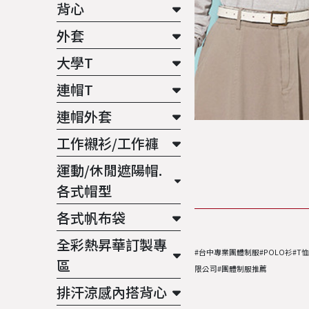
背心
外套
大學T
連帽T
連帽外套
工作襯衫/工作褲
運動/休閒遮陽帽.
各式帽型
各式帆布袋
全彩熱昇華訂製專
#台中專業團體制服#POLO衫#T
區
限公司#團體制服推薦
排汗涼感內搭背心