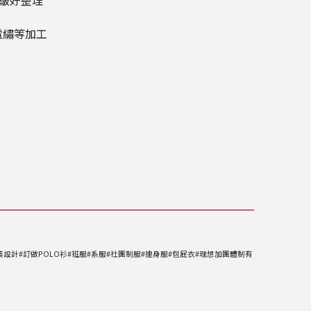
皺好整理
電繡等加工
裝設計#訂做POLO衫#班服#系服#社團制服#連身服#包屁衣#理想加團體制有