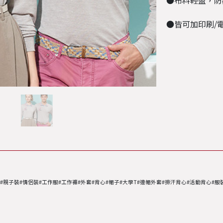
●布料輕盈，防
●皆可加印刷/
恤#親子裝#情侶裝#工作服#工作褲#外套#背心#帽子#大學T#連帽外套#排汗背心#活動背心#服