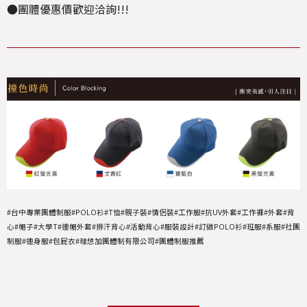
●團體優惠價歡迎洽詢!!!
#台中專業團體制服#POLO衫#T恤#親子裝#情侶裝#工作服#抗UV外套#工作褲#外套#背
心#帽子#大學T#連帽外套#排汗背心#活動背心#服裝設計#訂做POLO衫#班服#系服#社團
制服#連身服#包屁衣#理想加團體制有限公司#團體制服推薦