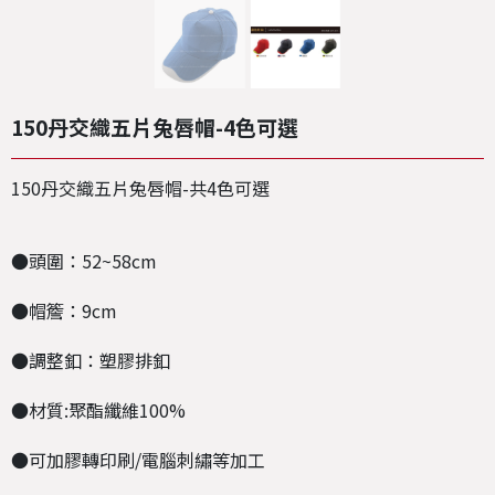
150丹交織五片兔唇帽-4色可選
150丹交織五片兔唇帽-共4色可選
●頭圍：52~58cm
●帽簷：9cm
●調整釦：塑膠排釦
●材質:聚酯纖維100%
●可加膠轉印刷/電腦刺繡等加工