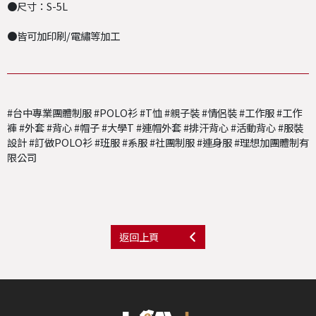
●尺寸：S-5L
●皆可加印刷/電繡等加工
#台中專業團體制服 #POLO衫 #T恤 #親子裝 #情侶裝 #工作服 #工作
褲 #外套 #背心 #帽子 #大學T #連帽外套 #排汗背心 #活動背心 #服裝
設計 #訂做POLO衫 #班服 #系服 #社團制服 #連身服 #理想加團體制有
限公司
返回上頁