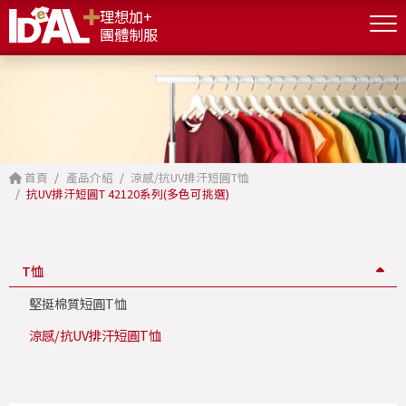
理想加+
團體制服
首頁
產品介紹
涼感/抗UV排汗短圓T恤
抗UV排汗短圓T 42120系列(多色可挑選)
T恤
堅挺棉質短圓T恤
涼感/抗UV排汗短圓T恤