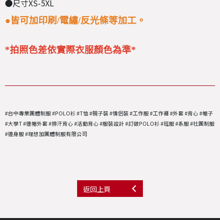
●尺寸XS-5XL
●皆可加印刷/電繡/反光條等加工。
*拍照色差依實際衣服顏色為準*
#台中專業團體制服 #POLO衫 #T恤 #親子裝 #情侶裝 #工作服 #工作褲 #外套 #背心 #帽子
#大學T #連帽外套 #排汗背心 #活動背心 #服裝設計 #訂做POLO衫 #班服 #系服 #社團制服
#連身服 #理想加團體制服有限公司
返回上頁