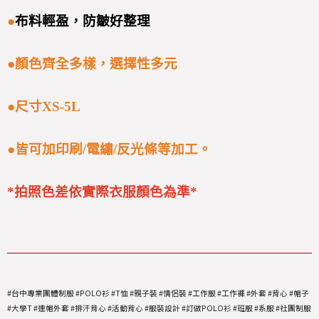
●
布料輕盈，防皺好整理
●
顏色齊全多樣，選擇性多元
●尺寸XS-5L
●皆可加印刷/電繡/反光條等加工。
*拍照色差依實際衣服顏色為準*
#台中專業團體制服 #POLO衫 #T恤 #親子裝 #情侶裝 #工作服 #工作褲 #外套 #背心 #帽子
#大學T #連帽外套 #排汗背心 #活動背心 #服裝設計 #訂做POLO衫 #班服 #系服 #社團制服