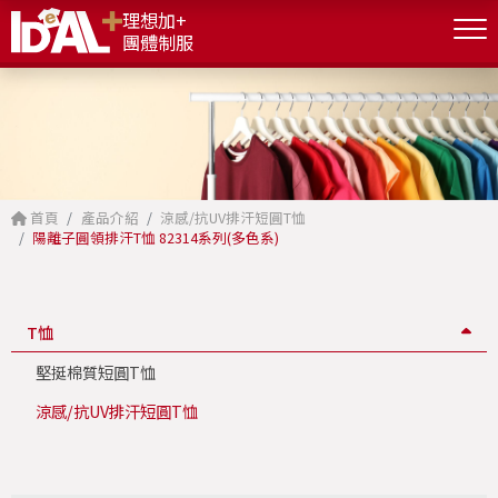
理想加+
團體制服
首頁
產品介紹
涼感/抗UV排汗短圓T恤
陽離子圓領排汗T恤 82314系列(多色系)
T恤
堅挺棉質短圓T恤
涼感/抗UV排汗短圓T恤